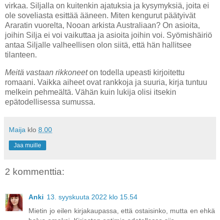
virkaa. Siljalla on kuitenkin ajatuksia ja kysymyksiä, joita ei
ole soveliasta esittää ääneen. Miten kengurut päätyivät
Araratin vuorelta, Nooan arkista Australiaan? On asioita,
joihin Silja ei voi vaikuttaa ja asioita joihin voi. Syömishäiriö
antaa Siljalle valheellisen olon siitä, että hän hallitsee
tilanteen.
Meitä vastaan rikkoneet
on todella upeasti kirjoitettu
romaani. Vaikka aiheet ovat rankkoja ja suuria, kirja tuntuu
melkein pehmeältä. Vähän kuin lukija olisi itsekin
epätodellisessa sumussa.
Maija
klo
8.00
Jaa muille
2 kommenttia:
Anki
13. syyskuuta 2022 klo 15.54
Mietin jo eilen kirjakaupassa, että ostaisinko, mutta en ehkä