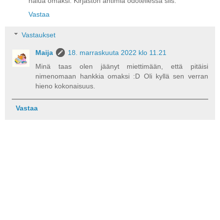
halua omaksi. Kirjaston antimia odotellessa siis.
Vastaa
Vastaukset
Maija
18. marraskuuta 2022 klo 11.21
Minä taas olen jäänyt miettimään, että pitäisi
nimenomaan hankkia omaksi :D Oli kyllä sen verran
hieno kokonaisuus.
Vastaa