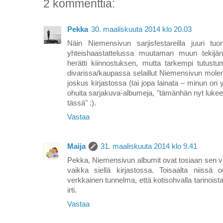
2 kommenttia:
Pekka
30. maaliskuuta 2014 klo 20.03
Näin Niemensivun sarjisfestareilla juuri tuo
yhteishaastattelussa muutaman muun tekijä
herätti kiinnostuksen, mutta tarkempi tutust
divarissa/kaupassa selaillut Niemensivun mole
joskus kirjastossa (tai jopa lainata – minun on 
ohuita sarjakuva-albumeja, "tämänhän nyt lukee
tässä" :).
Vastaa
Maija
31. maaliskuuta 2014 klo 9.41
Pekka, Niemensivun albumit ovat tosiaan sen ver
vaikka siellä kirjastossa. Toisaalta niissä o
verkkainen tunnelma, että kotisohvalla tarinoi
irti.
Vastaa