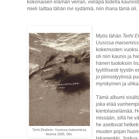
kokonaisen elämän verran, vieläpä todella kauniisti 
mieli laittaa tähän rivi sydämiä, niin ihana tämä oli.
Myös tähän
Terhi 
Uusissa maisemis
kokemusten vuoksi
oli niin kaunis ja hi
hänen tuotoksiin li
tyylillisesti tyystin 
jo piirrostyylinsä p
myrskyinen ja uhka
Tämä albumi sisältä
joka elää vanhemp
kiertolaiselämää. He
missään, sillä he vä
he asettuvat hetkek
Terhi Ekebom: Uusissa maisemissa
muuten pojan huone
Asema 2005, 56s.
takapenkki. Joskus