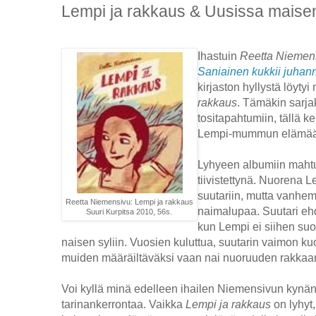
Lempi ja rakkaus & Uusissa maise
Ihastuin
Reetta Niemen
Saniainen kukkii juha
kirjaston hyllystä löyty
rakkaus
. Tämäkin sarja
tositapahtumiin, tällä 
Lempi-mummun elämää
Lyhyeen albumiin maht
tiivistettynä. Nuorena 
suutariin, mutta vanhem
Reetta Niemensivu: Lempi ja rakkaus
naimalupaa. Suutari eh
Suuri Kurpitsa 2010, 56s.
kun Lempi ei siihen suos
naisen syliin. Vuosien kuluttua, suutarin vaimon ku
muiden määräiltäväksi vaan nai nuoruuden rakkaan
Voi kyllä minä edelleen ihailen Niemensivun kynänj
tarinankerrontaa. Vaikka
Lempi ja rakkaus
on lyhyt,