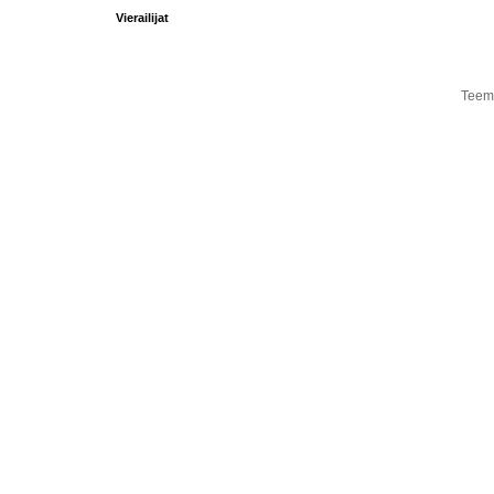
Vierailijat
Teema