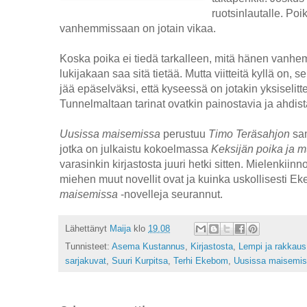
ruotsinlautalle. Poi
vanhemmissaan on jotain vikaa.
Koska poika ei tiedä tarkalleen, mitä hänen vanh
lukijakaan saa sitä tietää. Mutta viitteitä kyllä on, s
jää epäselväksi, että kyseessä on jotakin yksiselit
Tunnelmaltaan tarinat ovatkin painostavia ja ahdista
Uusissa maisemissa
perustuu
Timo Teräsahjon
sam
jotka on julkaistu kokoelmassa
Keksijän poika ja m
varasinkin kirjastosta juuri hetki sitten. Mielenkiinn
miehen muut novellit ovat ja kuinka uskollisesti 
maisemissa
-novelleja seurannut.
Lähettänyt
Maija
klo
19.08
Tunnisteet:
Asema Kustannus
,
Kirjastosta
,
Lempi ja rakkaus
sarjakuvat
,
Suuri Kurpitsa
,
Terhi Ekebom
,
Uusissa maisemi