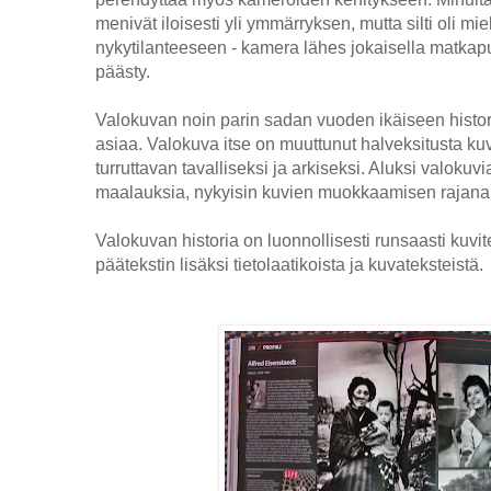
menivät iloisesti yli ymmärryksen, mutta silti oli mi
nykytilanteeseen - kamera lähes jokaisella matkap
päästy.
Valokuvan noin parin sadan vuoden ikäiseen histor
asiaa. Valokuva itse on muuttunut halveksitusta ku
turruttavan tavalliseksi ja arkiseksi. Aluksi valoku
maalauksia, nykyisin kuvien muokkaamisen rajana o
Valokuvan historia on luonnollisesti runsaasti kuvite
päätekstin lisäksi tietolaatikoista ja kuvateksteistä.