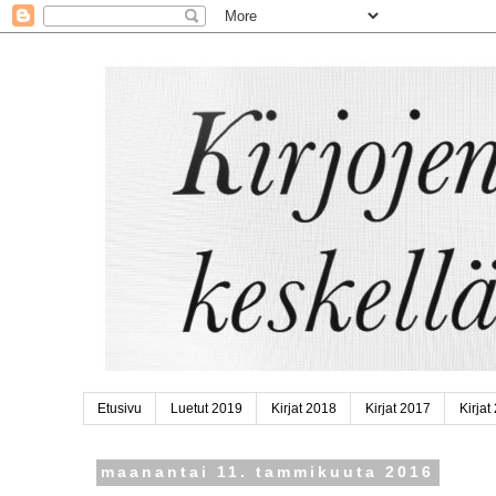
Etusivu
Luetut 2019
Kirjat 2018
Kirjat 2017
Kirjat
maanantai 11. tammikuuta 2016