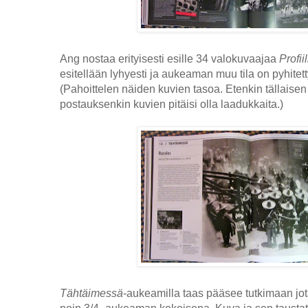
Ang nostaa erityisesti esille 34 valokuvaajaa
Profiil
esitellään lyhyesti ja aukeaman muu tila on pyhitett
(Pahoittelen näiden kuvien tasoa. Etenkin tällaisen
postauksenkin kuvien pitäisi olla laadukkaita.)
Tähtäimessä
-aukeamilla taas pääsee tutkimaan jo
noin 3/4 -aukeaman kokoisena. Kuva ja sen taustat e