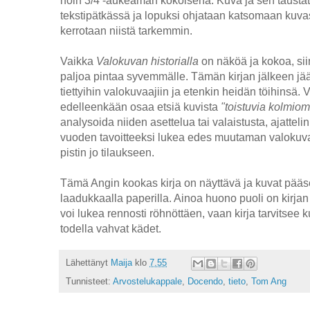
tekstipätkässä ja lopuksi ohjataan katsomaan kuvasta
kerrotaan niistä tarkemmin.
Vaikka
Valokuvan historialla
on näköä ja kokoa, sii
paljoa pintaa syvemmälle. Tämän kirjan jälkeen jä
tiettyihin valokuvaajiin ja etenkin heidän töihinsä.
edelleenkään osaa etsiä kuvista
"toistuvia kolmiom
analysoida niiden asettelua tai valaistusta, ajattel
vuoden tavoitteeksi lukea edes muutaman valokuv
pistin jo tilaukseen.
Tämä Angin kookas kirja on näyttävä ja kuvat pääs
laadukkaalla paperilla. Ainoa huono puoli on kirjan 
voi lukea rennosti röhnöttäen, vaan kirja tarvitsee k
todella vahvat kädet.
Lähettänyt
Maija
klo
7.55
Tunnisteet:
Arvostelukappale
,
Docendo
,
tieto
,
Tom Ang